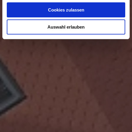
u
Cookies zulassen
s
w
Auswahl erlauben
a
h
l