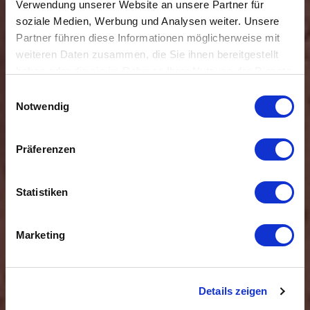
Verwendung unserer Website an unsere Partner für
soziale Medien, Werbung und Analysen weiter. Unsere
Partner führen diese Informationen möglicherweise mit
weiteren Daten zusammen, die Sie ihnen bereitgestellt
haben oder die sie im Rahmen Ihrer Nutzung der Dienste
Hanspeter Nagel
gesammelt haben.
E
Notwendig
i
GmbH
n
w
Präferenzen
i
Ihr Dachdeckermeisterbetrieb aus Tradition
l
l
Statistiken
i
g
Marketing
u
n
g
Details zeigen
s
a