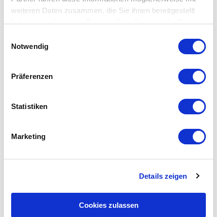
weiteren Daten zusammen, die Sie ihnen bereitgestellt
haben oder die sie im Rahmen Ihrer Nutzung der Dienste
gesammelt haben.
E
Notwendig
i
n
w
Präferenzen
i
l
l
Statistiken
Tags:
No tags
i
g
Comments are closed
Marketing
u
n
g
Details zeigen
s
a
u
Cookies zulassen
s